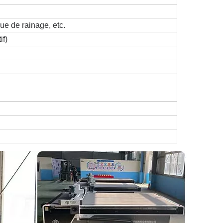
oue de rainage, etc.
if)