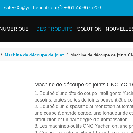
sales03@yuchencut.com

+861
5508675203
NUMÉRIQUE
DES PRODUITS
SOLUTION
NOUVELLE
/
Machine de découpe de joint
/
Machine de découpe de joints 
Machine de découpe de joints CNC YC-
1. Équipé d'une tête de coupe intelligente Yuc
besoins, toutes sortes de joints peuvent être cou
2. Équipé d'un dispositif d'alimentation automat
une coupe à grande portée, une longueur de coup
production et un haut degré d'automatisation.
3. Les machines-outils CNC Yuchen ont une pré
4. Coupe au couteau vibrant, la surface de coup