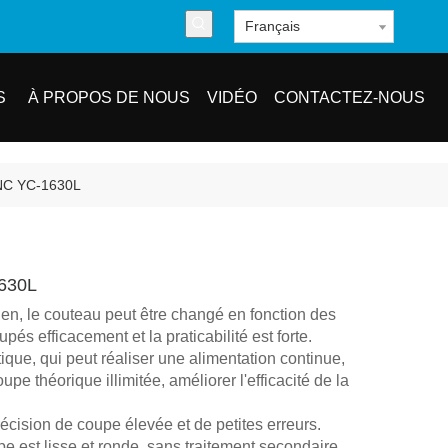
Français
S
À PROPOS DE NOUS
VIDÉO
CONTACTEZ-NOUS
CNC YC-1630L
1630L
hen, le couteau peut être changé en fonction des
pés efficacement et la praticabilité est forte.
ique, qui peut réaliser une alimentation continue,
e théorique illimitée, améliorer l'efficacité de la
cision de coupe élevée et de petites erreurs.
e est lisse et ronde, sans traitement secondaire,