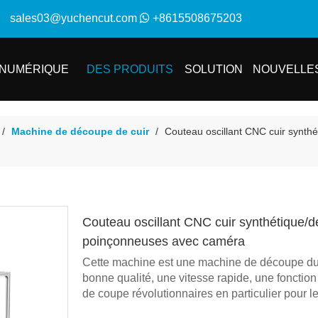
sales03@yuchencut.com

+861
5508675203
NUMÉRIQUE
DES PRODUITS
SOLUTION
NOUVELLE
/
Machine de découpe de cuir
/
Couteau oscillant CNC cuir synth
Couteau oscillant CNC cuir synthétique/d
poinçonneuses avec caméra
Cette machine est une machine de découpe du c
bonne qualité, une vitesse rapide, une fonction s
de coupe révolutionnaires en particulier pour le